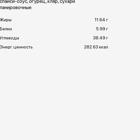
спайси-соус, огурец, кляр, сухари
панировочные.
Жиры
11.64 г
Белки
5.99 г
Углеводы
38.49 г
Энерг. ценность
282.63 ккал