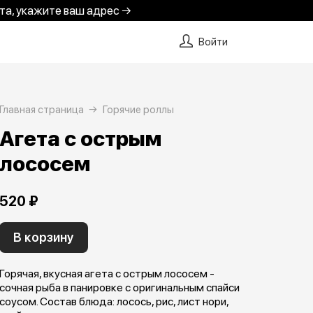
та, укажите ваш адрес →
Войти
Главная страница
Горячие роллы
Агета с острым
лососем
520 ₽
В корзину
Горячая, вкусная агета с острым лососем -
сочная рыба в панировке с оригинальным спайси
соусом. Состав блюда: лосось, рис, лист нори,