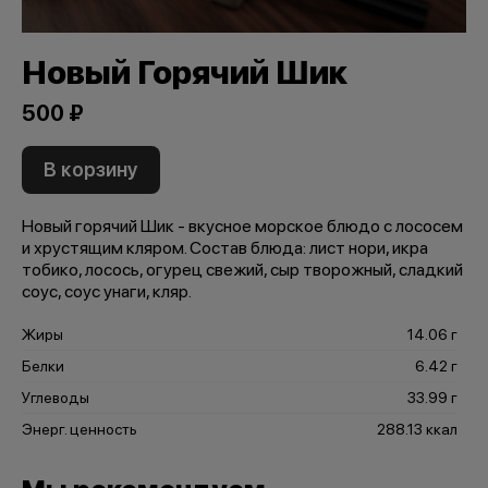
Новый Горячий Шик
500 ₽
В корзину
Новый горячий Шик - вкусное морское блюдо с лососем
и хрустящим кляром. Состав блюда: лист нори, икра
тобико, лосось, огурец свежий, сыр творожный, сладкий
соус, соус унаги, кляр.
Жиры
14.06 г
Белки
6.42 г
Углеводы
33.99 г
Энерг. ценность
288.13 ккал