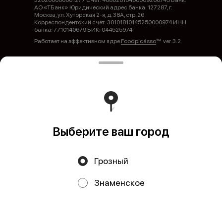
326200000001277 Счет: 40802810400009260745 Банк:
АО «ТБанк» Юридический адрес банка: 127287, г.
Москва, ул. Хуторская 2-я, д. 38А, стр. 26
Корреспондентский счет: 30101810145250000974 ИНН
банка: 7710140679 БИК: 044525974
Работает на эффективном ядре
Foodpicásso
ver. 3.2
Политика конфиденциальности
Публичная оферта
Выберите ваш город
Грозный
Акции, скидки, кэшбэк − в нашем приложении!
Знаменское
Мы используем куки.
Пользуясь сайтом, вы даёте согласие на
обработку файлов cookie вашего браузера и использование