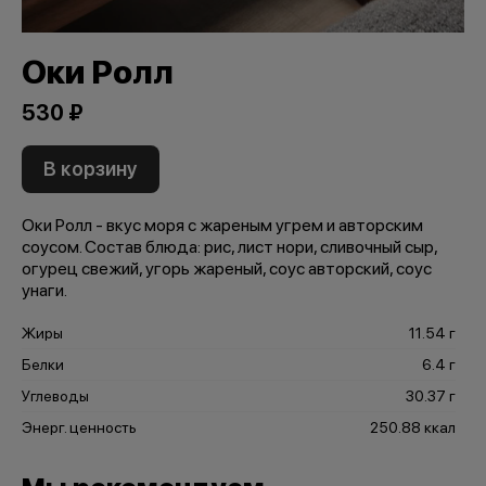
Оки Ролл
530 ₽
В корзину
Оки Ролл - вкус моря с жареным угрем и авторским
соусом. Состав блюда: рис, лист нори, сливочный сыр,
огурец свежий, угорь жареный, соус авторский, соус
унаги.
Жиры
11.54 г
Белки
6.4 г
Углеводы
30.37 г
Энерг. ценность
250.88 ккал