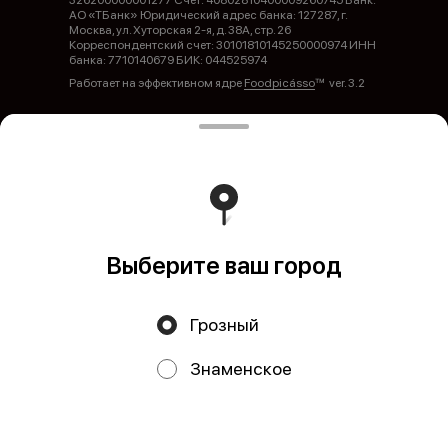
326200000001277 Счет: 40802810400009260745 Банк:
АО «ТБанк» Юридический адрес банка: 127287, г.
Москва, ул. Хуторская 2-я, д. 38А, стр. 26
Корреспондентский счет: 30101810145250000974 ИНН
банка: 7710140679 БИК: 044525974
Работает на эффективном ядре
Foodpicásso
ver. 3.2
Политика конфиденциальности
Публичная оферта
Выберите ваш город
Грозный
Акции, скидки, кэшбэк − в нашем приложении!
Знаменское
Мы используем куки.
Пользуясь сайтом, вы даёте согласие на
обработку файлов cookie вашего браузера и использование