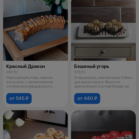
Красный Дракон
Бешеный угорь
382.5 г
376.5 г
Изысканный угорь, нежная
Угорь внутри, нежная икра Тобико
лососина — великолепное
для яркого вкуса. Вкусно и
сочетание в каждом укусе.
оригинально. Состав блюда: ри
Состав: рис, н
от 545 ₽
от 440 ₽