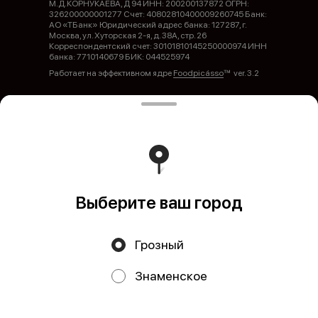
М.Д.КОРНУКАЕВА, Д 94 ИНН: 200200137872 ОГРН:
326200000001277 Счет: 40802810400009260745 Банк:
АО «ТБанк» Юридический адрес банка: 127287, г.
Москва, ул. Хуторская 2-я, д. 38А, стр. 26
Корреспондентский счет: 30101810145250000974 ИНН
банка: 7710140679 БИК: 044525974
Работает на эффективном ядре
Foodpicásso
ver. 3.2
Политика конфиденциальности
Публичная оферта
Выберите ваш город
Грозный
Акции, скидки, кэшбэк − в нашем приложении!
Знаменское
Мы используем куки.
Пользуясь сайтом, вы даёте согласие на