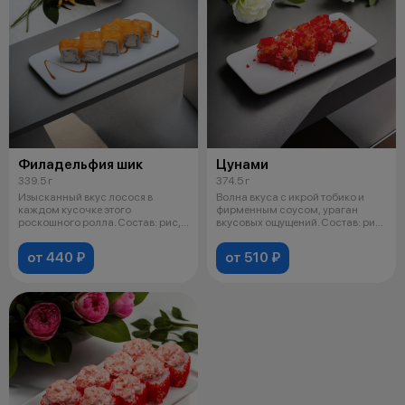
Филадельфия шик
Цунами
339.5 г
374.5 г
Изысканный вкус лосося в
Волна вкуса с икрой тобико и
каждом кусочке этого
фирменным соусом, ураган
роскошного ролла. Состав: рис,
вкусовых ощущений. Состав: рис,
нори, творож
нор
от 440 ₽
от 510 ₽