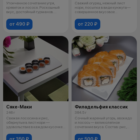
Утонченное сочетание угря,
Свежий огурец, нежный лист
креветок и лосося. Роскошный
нори, посыпка в виде кунжута—
вкус, достойный гурманов.
совершенное вкусовое
Состав:
путешествие.
от 490 ₽
от 220 ₽
Сяке-Маки
Филадельфия классик
246 г
384.5 г
Свежая лососина и рис,
Сочный жареный угорь, авокадо
обернутые в лист нори —
и лосось — великолепное
удовольствие в каждом кусочке.
сочетание вкуса. Состав: рис,
Состав: рис
нори,
от 350 ₽
от 500 ₽