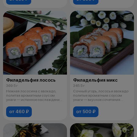
Филадельфия лосось
Филадельфия микс
369.5 г
345.5 г
Нежная лососина с авокадо,
Сочный угорь, лосось и авокадо
политая ароматным соусом
политые ароматным соусом
унаги — истинное наслаждение.
унаги — вкусное сочетание
Состав:
изыска
от 460 ₽
от 500 ₽