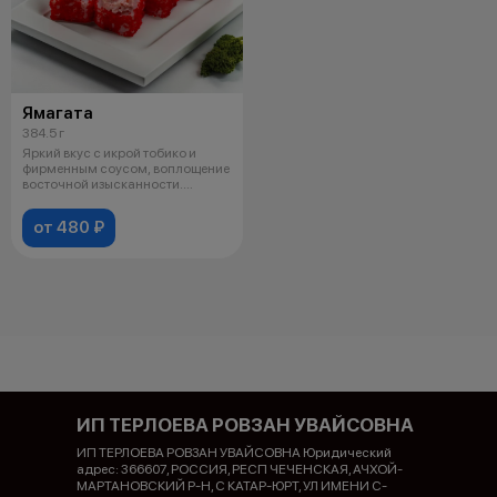
Ямагата
384.5 г
Яркий вкус с икрой тобико и
фирменным соусом, воплощение
восточной изысканности.
Состав:
от 480 ₽
ИП ТЕРЛОЕВА РОВЗАН УВАЙСОВНА
ИП ТЕРЛОЕВА РОВЗАН УВАЙСОВНА Юридический
адрес: 366607, РОССИЯ, РЕСП ЧЕЧЕНСКАЯ, АЧХОЙ-
МАРТАНОВСКИЙ Р-Н, С КАТАР-ЮРТ, УЛ ИМЕНИ С-