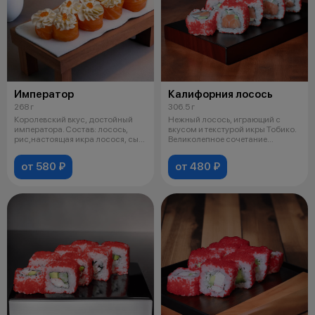
Император
Калифорния лосось
268 г
306.5 г
Королевский вкус, достойный
Нежный лосось, играющий с
императора. Состав: лосось,
вкусом и текстурой икры Тобико.
рис,настоящая икра лосося, сыр
Великолепное сочетание
тв
морских а
от 580 ₽
от 480 ₽