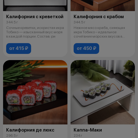
Калифорния с креветкой
Калифорния с крабом
344.5 г
344.5 г
Сочные креветки, искристая икра
Нежное мясо краба, сияющая
Тобико — изысканный вкус моря
икра Тобико – идеальное
в каждой порции. Состав: ри
сочетание морских вкусов в
каждом укусе
от 415 ₽
от 450 ₽
Калифорния де люкс
Каппа-Маки
296.5 г
234 г