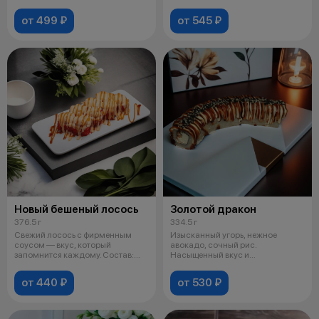
каждой порц
от 499 ₽
от 545 ₽
Новый бешеный лосось
Золотой дракон
376.5 г
334.5 г
Свежий лосось с фирменным
Изысканный угорь, нежное
соусом — вкус, который
авокадо, сочный рис.
запомнится каждому. Состав:
Насыщенный вкус и
рис, нори, с
неповторимая текстура для
от 440 ₽
от 530 ₽