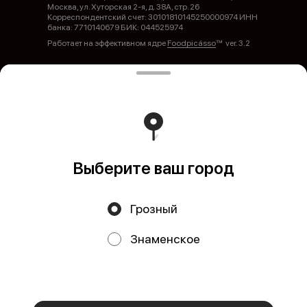
Москва, ул. Хуторская 2-я, д. 38А, стр. 26
Корреспондентский счет: 30101810145250000974 ИНН
банка: 7710140679 БИК: 044525974
Работает на эффективном ядре
Foodpicásso
ver. 3.2
Политика конфиденциальности
Публичная оферта
Выберите ваш город
Грозный
Акции, скидки, кэшбэк − в нашем приложении!
Знаменское
Мы используем куки.
Пользуясь сайтом, вы даёте согласие на
обработку файлов cookie вашего браузера и использование
аналитических сервисов согласно нашей
политике