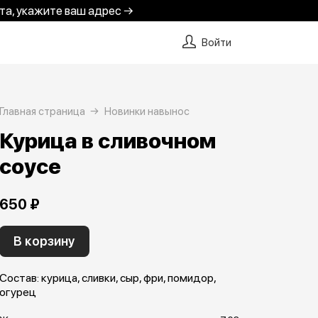
та, укажите ваш адрес →
Войти
Главная страница
Новинки навынос
Курица в сливочном
соусе
650 ₽
В корзину
Состав: курица, сливки, сыр, фри, помидор,
огурец