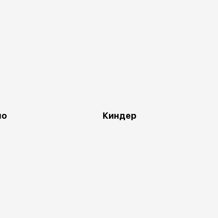
ло
Киндер