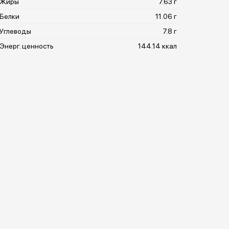
Жиры
7.63 г
Белки
11.06 г
Углеводы
7.8 г
Энерг. ценность
144.14 ккал