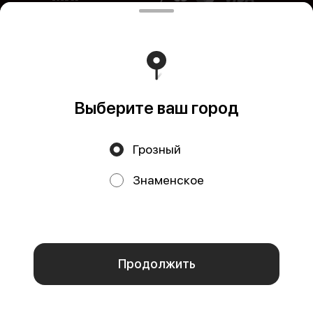
Акции, скидки, кэшбэк − в нашем приложении!
Выберите ваш город
Грозный
Знаменское
Мы используем куки.
Пользуясь сайтом, вы даёте согласие на
обработку файлов cookie вашего браузера и использование
аналитических сервисов согласно нашей
политике
конфиденциальности
.
ОК