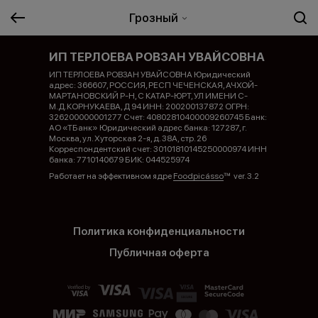
Грозный
ИП ТЕРЛОЕВА РОВЗАН УВАЙСОВНА
ИП ТЕРЛОЕВА РОВЗАН УВАЙСОВНА Юридический
адрес: 366607, РОССИЯ, РЕСП ЧЕЧЕНСКАЯ, АЧХОЙ-
МАРТАНОВСКИЙ Р-Н, С КАТАР-ЮРТ, УЛ ИМЕНИ С-
М.Д.КОРНУКАЕВА, Д 94 ИНН: 200200137872 ОГРН:
326200000001277 Счет: 40802810400009260745 Банк:
АО «ТБанк» Юридический адрес банка: 127287, г.
Москва, ул. Хуторская 2-я, д. 38А, стр. 26
Корреспондентский счет: 30101810145250000974 ИНН
банка: 7710140679 БИК: 044525974
Работает на эффективном ядре
Foodpicásso
ver. 3.2
Политика конфиденциальности
Публичная оферта