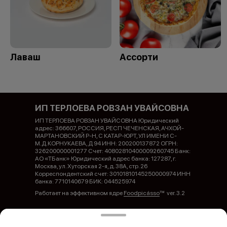
Лаваш
Ассорти
ИП ТЕРЛОЕВА РОВЗАН УВАЙСОВНА
ИП ТЕРЛОЕВА РОВЗАН УВАЙСОВНА Юридический
адрес: 366607, РОССИЯ, РЕСП ЧЕЧЕНСКАЯ, АЧХОЙ-
МАРТАНОВСКИЙ Р-Н, С КАТАР-ЮРТ, УЛ ИМЕНИ С-
М.Д.КОРНУКАЕВА, Д 94 ИНН: 200200137872 ОГРН:
326200000001277 Счет: 40802810400009260745 Банк:
АО «ТБанк» Юридический адрес банка: 127287, г.
Москва, ул. Хуторская 2-я, д. 38А, стр. 26
Корреспондентский счет: 30101810145250000974 ИНН
банка: 7710140679 БИК: 044525974
Работает на эффективном ядре
Foodpicásso
ver. 3.2