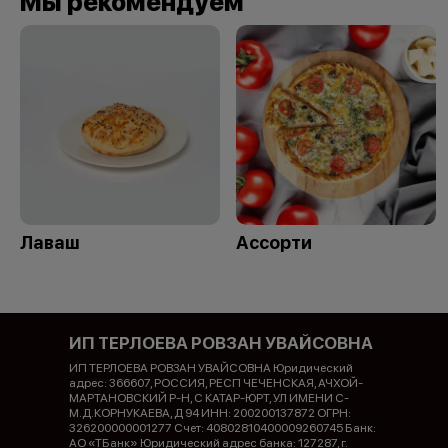
Мы рекомендуем
Лаваш
Ассорти
ИП ТЕРЛОЕВА РОВЗАН УВАЙСОВНА
ИП ТЕРЛОЕВА РОВЗАН УВАЙСОВНА Юридический
адрес: 366607, РОССИЯ, РЕСП ЧЕЧЕНСКАЯ, АЧХОЙ-
МАРТАНОВСКИЙ Р-Н, С КАТАР-ЮРТ, УЛ ИМЕНИ С-
М.Д.КОРНУКАЕВА, Д 94 ИНН: 200200137872 ОГРН:
326200000001277 Счет: 40802810400009260745 Банк:
АО «ТБанк» Юридический адрес банка: 127287, г.