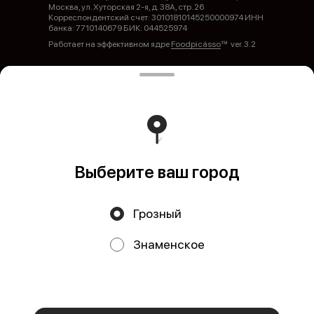
Москва, ул. Хуторская 2-я, д. 38А, стр. 26
Корреспондентский счет: 30101810145250000974 ИНН
банка: 7710140679 БИК: 044525974
Работает на эффективном ядре
Foodpicásso
ver. 3.2
Политика конфиденциальности
Публичная оферта
Выберите ваш город
Грозный
Акции, скидки, кэшбэк − в нашем приложении!
Знаменское
Мы используем куки.
Пользуясь сайтом, вы даёте согласие на
обработку файлов cookie вашего браузера и использование
аналитических сервисов согласно нашей
политике