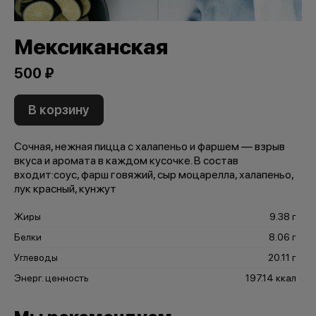
Мексиканская
500 ₽
В корзину
Сочная, нежная пицца с халапеньо и фаршем — взрыв
вкуса и аромата в каждом кусочке. В состав
входит:соус, фарш говяжий, сыр моцарелла, халапеньо,
лук красный, кунжут
Жиры
9.38 г
Белки
8.06 г
Углеводы
20.11 г
Энерг. ценность
197.14 ккал