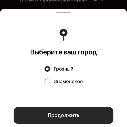
Работает на эффективном ядре
Foodpicásso
ver. 3.2
Политика конфиденциальности
Публичная оферта
Выберите ваш город
Грозный
Акции, скидки, кэшбэк − в нашем приложении!
Знаменское
Мы используем куки.
Пользуясь сайтом, вы даёте согласие на
обработку файлов cookie вашего браузера и использование
аналитических сервисов согласно нашей
политике
конфиденциальности
.
ОК