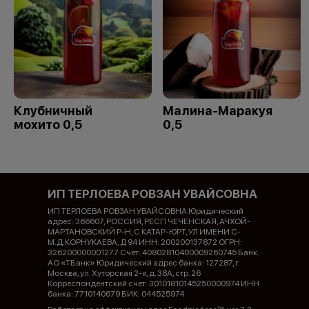
Клубничный
Малина-Маракуя
мохито 0,5
0,5
ИП ТЕРЛОЕВА РОВЗАН УВАЙСОВНА
ИП ТЕРЛОЕВА РОВЗАН УВАЙСОВНА Юридический
адрес: 366607, РОССИЯ, РЕСП ЧЕЧЕНСКАЯ, АЧХОЙ-
МАРТАНОВСКИЙ Р-Н, С КАТАР-ЮРТ, УЛ ИМЕНИ С-
М.Д.КОРНУКАЕВА, Д 94 ИНН: 200200137872 ОГРН:
326200000001277 Счет: 40802810400009260745 Банк:
АО «ТБанк» Юридический адрес банка: 127287, г.
Москва, ул. Хуторская 2-я, д. 38А, стр. 26
Корреспондентский счет: 30101810145250000974 ИНН
банка: 7710140679 БИК: 044525974