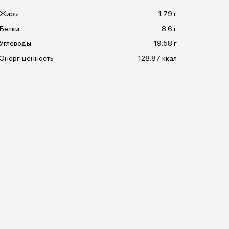
Жиры
1.79 г
Белки
8.6 г
Углеводы
19.58 г
Энерг. ценность
128.87 ккал