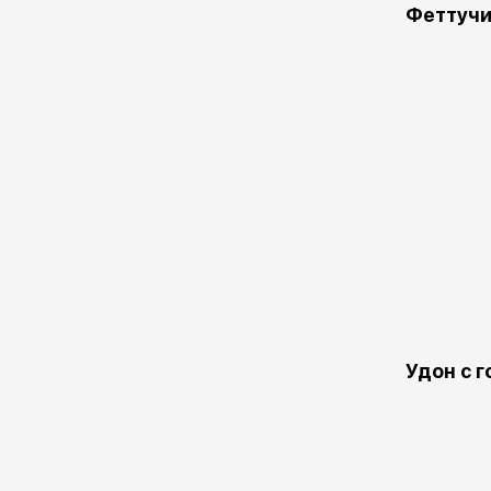
Феттучи
Удон с 