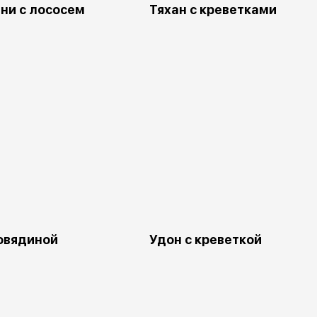
ни с лососем
Тяхан с креветками
говядиной
Удон с креветкой