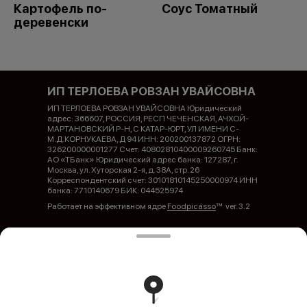
Картофель по-
Соус Томатный
деревенски
ИП ТЕРЛОЕВА РОВЗАН УВАЙСОВНА
ИП ТЕРЛОЕВА РОВЗАН УВАЙСОВНА Юридический
адрес: 366607, РОССИЯ, РЕСП ЧЕЧЕНСКАЯ, АЧХОЙ-
МАРТАНОВСКИЙ Р-Н, С КАТАР-ЮРТ, УЛ ИМЕНИ С-
М.Д.КОРНУКАЕВА, Д 94 ИНН: 200200137872 ОГРН:
326200000001277 Счет: 40802810400009260745 Банк:
АО «ТБанк» Юридический адрес банка: 127287, г.
Москва, ул. Хуторская 2-я, д. 38А, стр. 26
Корреспондентский счет: 30101810145250000974 ИНН
банка: 7710140679 БИК: 044525974
Работает на эффективном ядре
Foodpicásso
ver. 3.2
Политика конфиденциальности
Публичная оферта